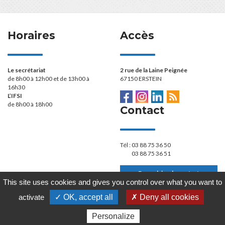
Horaires
Accès
Le secrétariat
2 rue de la Laine Peignée
de 8h00 à 12h00 et de 13h00 à
67150 ERSTEIN
16h30
L’IFSI
de 8h00 à 18h00
Contact
Tél :
03 88 75 36 50
03 88 75 36 51
Formulaire de contact
This site uses cookies and gives you control over what you want to
activate
✓ OK, accept all
✗ Deny all cookies
Plan du site
Mentions légales
Politique de confidentialité
Gestion des cookies
Personalize
Site mis à jour le 12/07/2026 à 16:31