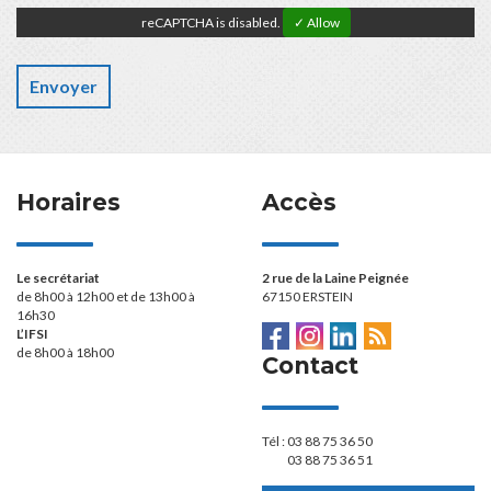
reCAPTCHA is disabled.
✓ Allow
Horaires
Accès
Le secrétariat
2 rue de la Laine Peignée
de 8h00 à 12h00 et de 13h00 à
67150 ERSTEIN
16h30
L’IFSI
de 8h00 à 18h00
Contact
Tél :
03 88 75 36 50
03 88 75 36 51