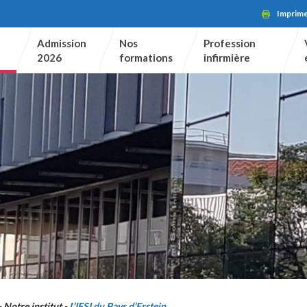
Imprim
Admission
Nos
Profession
2026
formations
infirmière
Notre institut
L’IFSI du Pays d’Erstein