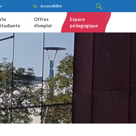
er
Accessibilité
Vie
Offres
Espace
étudiante
d’emploi
pédagogique