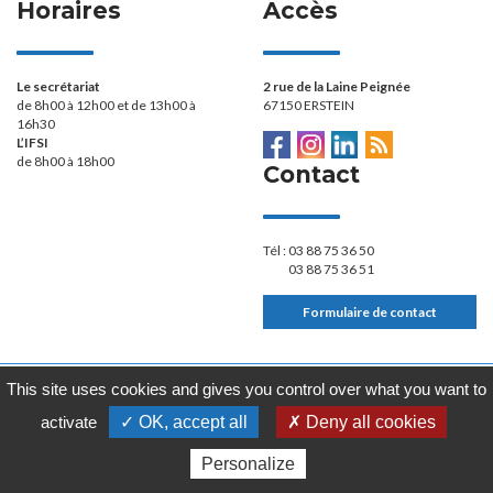
Horaires
Accès
Le secrétariat
2 rue de la Laine Peignée
de 8h00 à 12h00 et de 13h00 à
67150 ERSTEIN
16h30
L’IFSI
de 8h00 à 18h00
Contact
Tél :
03 88 75 36 50
03 88 75 36 51
Formulaire de contact
Plan du site
Mentions légales
Politique de confidentialité
This site uses cookies and gives you control over what you want to
Gestion des cookies
Site mis à jour le 12/07/2026 à 16:31
activate
✓ OK, accept all
✗ Deny all cookies
Personalize