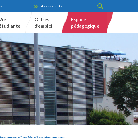
er
Accessibilité
Vie
Offres
Espace
étudiante
d’emploi
pédagogique
dispenses d’unités d’enseignements