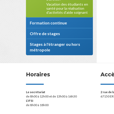
Vacation des étudiants en
santé pour la réalisation
d’activités d’aide soignant
Formation continue
Offre de stages
Stages à l'étranger ou hors
métropole
Horaires
Acc
Le secrétariat
2 rue de 
de 8h00 à 12h00 et de 13h00 à 16h30
67150 ER
L’IFSI
de 8h00 à 18h00