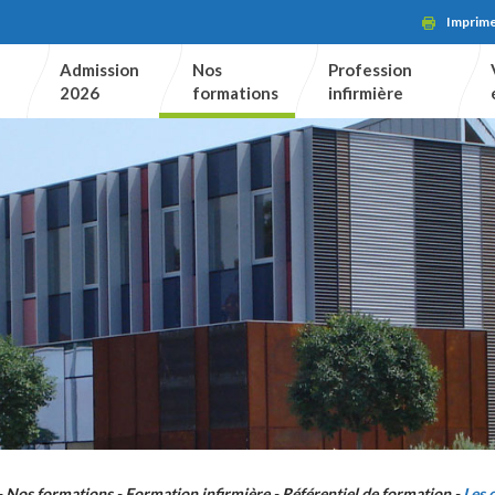
Imprim
Admission
Nos
Profession
2026
formations
infirmière
Nos formations
Formation infirmière
Référentiel de formation
Les 