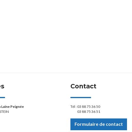
ès
Contact
la Laine Peignée
Tél :
03 88 75 36 50
STEIN
03 88 75 36 51
Formulaire de contact