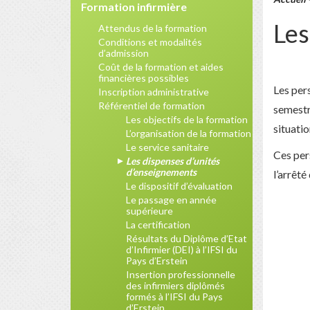
Formation infirmière
Les
Attendus de la formation
Conditions et modalités
d’admission
Coût de la formation et aides
financières possibles
Les per
Inscription administrative
Référentiel de formation
semestr
Les objectifs de la formation
situatio
L’organisation de la formation
Le service sanitaire
Ces per
Les dispenses d’unités
d’enseignements
l’arrêté
Le dispositif d’évaluation
Le passage en année
supérieure
La certification
Résultats du Diplôme d’Etat
d’Infirmier (DEI) à l’IFSI du
Pays d’Erstein
Insertion professionnelle
des infirmiers diplômés
formés à l’IFSI du Pays
d’Erstein