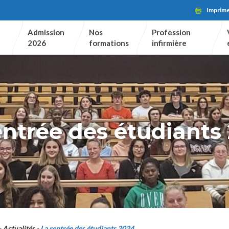
Imprim
Admission
Nos
Profession
2026
formations
infirmière
entrée des étudiants
Actualités
La rentrée des étudiants 2024