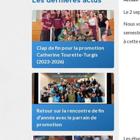
Les dernières actus
Le 2 sep
Nous vo
semestr
à cette
Clap de fin pour la promotion
Catherine Tourette-Turgis
(2023-2026)
Retour sur la rencontre de fin
d’année avec le parrain de
promotion
Les étu