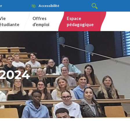
er
Accessibilité
Vie
Offres
Espace
étudiante
d’emploi
pédagogique
 2024