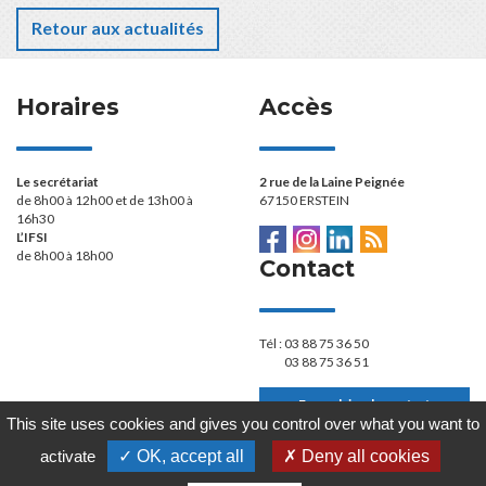
Retour aux actualités
Horaires
Accès
Le secrétariat
2 rue de la Laine Peignée
de 8h00 à 12h00 et de 13h00 à
67150 ERSTEIN
16h30
L’IFSI
de 8h00 à 18h00
Contact
Tél :
03 88 75 36 50
03 88 75 36 51
Formulaire de contact
This site uses cookies and gives you control over what you want to
activate
✓ OK, accept all
✗ Deny all cookies
Plan du site
Mentions légales
Politique de confidentialité