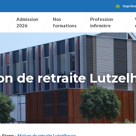
Imprim
Admission
Nos
Profession
2026
formations
infirmière
n de retraite Lutze
Stages
Maison de retraite Lutzelhouse