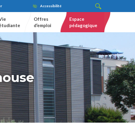
er
Accessibilité
Vie
Offres
Espace
étudiante
d’emploi
pédagogique
lhouse