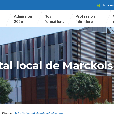
Imprim
Admission
Nos
Profession
2026
formations
infirmière
tal local de Marckol
Stages
Hôpital local de Marckolsheim