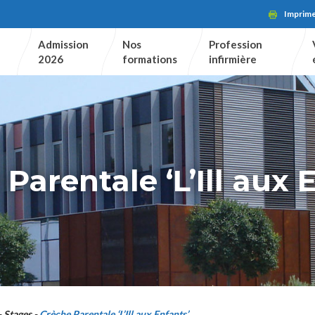
Imprim
Admission
Nos
Profession
2026
formations
infirmière
Parentale ‘L’Ill aux 
Stages
Crèche Parentale ‘L’Ill aux Enfants’