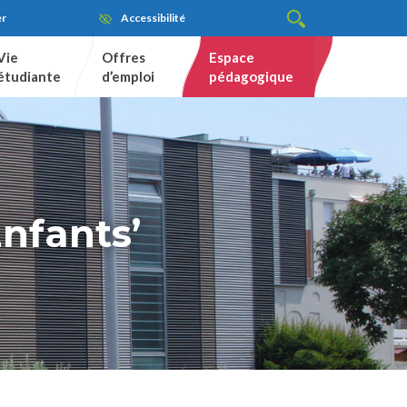
er
Accessibilité
Vie
Offres
Espace
étudiante
d’emploi
pédagogique
Enfants’