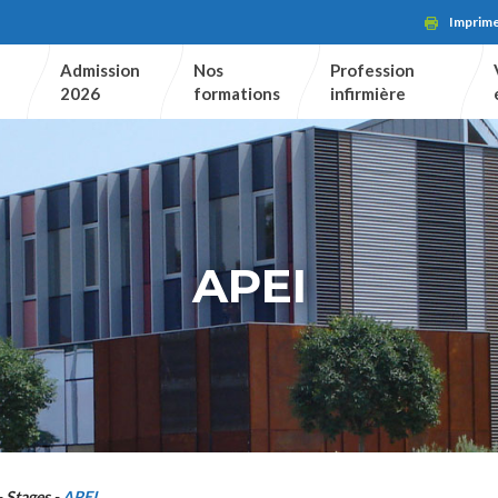
Imprim
Admission
Nos
Profession
2026
formations
infirmière
APEI
Stages
APEI