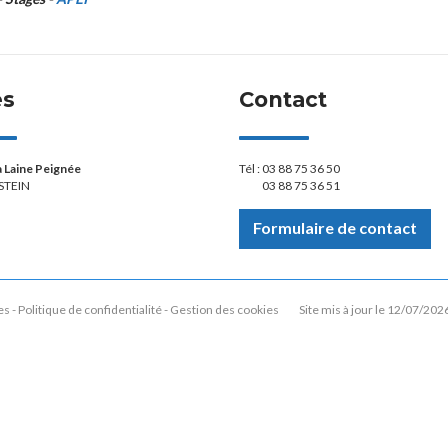
ès
Contact
la Laine Peignée
Tél :
03 88 75 36 50
STEIN
03 88 75 36 51
Formulaire de contact
es
Politique de confidentialité
Gestion des cookies
Site mis à jour le 12/07/202